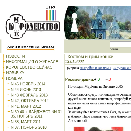
логин
НОВОСТИ
Костюм и грим кошки
13.01.2008
ИНФОРМАЦИЯ О ЖУРНАЛЕ
КОРОЛЕВСТВО СЕЙЧАС
рубрика
Выкройки и костюмы
Антураж и 
НОВИЧКУ
НОМЕРА
Рекомендации:
+
:
0
–
:
0
N 46 НОЯБРЬ 2014
По следам МурКона на Зиланте-2005
N 44 ИЮНЬ 2013
Обмолвлюсь сразу, что никогда не считала
N 43 ФЕВРАЛЬ 2013
друзей очень много кошачьих, попробуй т
N 42, ОКТЯБРЬ 2012
играх поразил меня своей непрофессиональ
N 41, МАРТ 2012
как надо.
N 39-40 + ДАЙДЖЕСТ NN 31-
За основу был взят мюзикл
Cats
, ну а ка
35, НОЯБРЬ 2011
в Анимэ. Надо сказать, что тема Анимэ 
Анимэшный.
N 38, МАРТ 2011
N 37, НОЯБРЬ 2010