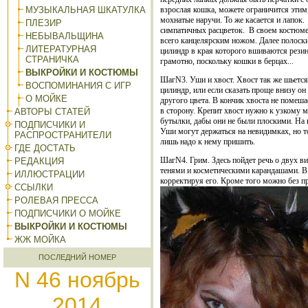
МУЗЫКАЛЬНАЯ ШКАТУЛКА
взрослая кошка, можете ограничится этим,
мохнатые наручи. То же касается и лапок.
ПЛЕЗИР
симпатичных расцветок.
В своем костюме
НЕБЫВАЛЬЩИНА
всего канцелярским ножом. Далее полоск
ЛИТЕРАТУРНАЯ
цилиндр в края которого вшиваются резинк
СТРАНИЧКА
грамотно, поскольку кошки в берцах...
ВЫКРОЙКИ И КОСТЮМЫ
ШагN3. Уши и хвост. Хвост так же шьется 
ВОСПОМИНАНИЯ С ИГР
цилиндр, или если сказать проще внизу о
О МОЙКЕ
другого цвета. В кончик хвоста не помеша
в сторону. Крепит хвост нужно к узкому 
АВТОРЫ СТАТЕЙ
бутылки, дабы они не были плоскими. На
ПОДПИСЧИКИ И
Уши могут держаться на невидимках, но то
РАСПРОСТРАНИТЕЛИ
лишь надо к нему пришить.
ГДЕ ДОСТАТЬ
ШагN4. Грим. Здесь пойдет речь о двух в
РЕДАКЦИЯ
тенями и косметическими карандашами. В 
ИЛЛЮСТРАЦИИ
корректируя его. Кроме того можно без про
ССЫЛКИ
РОЛЕВАЯ ПРЕССА
ПОДПИСЧИКИ О МОЙКЕ
ВЫКРОЙКИ И КОСТЮМЫ
ЖЖ МОЙКА
ПОСЛЕДНИЙ НОМЕР
N 46 ноябрь
2014