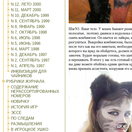
N 12, ЛЕТО 2000
N 11, МАРТ 2000
N 10, ДЕКАБРЬ 1999
N 9, СЕНТЯБРЬ 1999
N 8, ЯНВАРЬ 1999
ШагN1. Ваше тело. У кошек бывают разны
N 7, ОКТЯБРЬ 1998
полосатые,
поэтому джинсы и водолазка о
N 6, ИЮЛЬ 1998
сшить комбинезон. Он шьется из лайкры, ко
разгуляться. Выкройка комбинезона, была 
N 5, ИЮНЬ 1998
после того как вы его наметали, необходим
N 4, МАРТ 1998
которого вы вряд ли обойдетесь, должен 
N 3, ДЕКАБРЬ 1997
замочек. Будьте морально готовы, что шит
и перешивать. В итоге у нас есть готовый 
N 2, СЕНТЯБРЬ 1997
вы даже можете обойтись одним цветом кр
N 1, АПРЕЛЬ 1997
вновь призвать ассистента, вооружив его кр
ИНКВИЗИЦИЯ ДЛЯ
ЧАЙНИКОВ
РУБРИКИ ЖУРНАЛА
СОДЕРЖАНИЕ
НЕРАССОРТИРОВАННЫХ
НОМЕРОВ
НОВИЧКУ
ИСТОРИЯ ИГР
ЭССЕ
ПО СЛЕДАМ
РАЗМЫШЛЕНИЯ
В ИГРОЦКОЕ УШКО