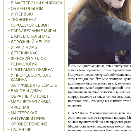
В МАСТЕРСКИЙ СУНДУЧОК
ОБМЕН ОПЫТОМ
ИНТЕРВЬЮ
ТЕХНОГЕНКИ
ГОРОДСКОЙ СЕЗОН
ПАРАЛЛЕЛЬНЫЕ МИРЫ
ЕЖИК В СПАЛЬНИКЕ
ДОРОЖНЫЙ МЕШОК
ИГРА И МИРЪ
ДЕТСКИЙ ЧАС
ЖЕНСКИЙ УГОЛОК
ПСИХОЛОГИЯ
В самом простом случае, так я поступила 
ПРОГРАММА ОБМЕНА
у меня был перламутр. Этим перламутром я
Получился неравномерный поблескивающий
У ПРОФЕССОРСКОГО
тигры это для вас. Что мне пришлось дел
КАМИНА
комбинезон был телесного цвета, телесным
ЗА ТРИДЕВЯТЬ ЗЕМЕЛЬ
закрашено рыжей акриловой краской, осно
БЫЛОЕ И ДУМЫ
прорисованы черные полоски, и в нужных 
ОБРАТНЫЙ ОТСЧЕТ
спирту, высохло за каких-то полчаса, пр
подготовьтесь, что когда вы снимите этот
МАГИЧЕСКАЯ ЛАВКА
исправит.
АРСЕНАЛ
МАСТЕРСКАЯ
ШагN2.Лапы. У кошек мохнатые лапы, и в
Хотя все зависит от возраста и породы. 
АНТУРАЖ И ГРИМ
милых пушистостей, но вам придется реаль
ОРГОБЕСПЕЧЕНИЕ
Мохнатость может создаваться мехом, на
ПАЛАНТИР
передних лапках должны быть перчатки с 