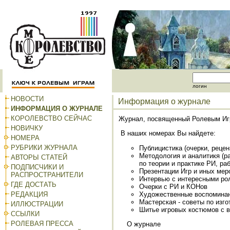
логин
НОВОСТИ
Информация о журнале
ИНФОРМАЦИЯ О ЖУРНАЛЕ
КОРОЛЕВСТВО СЕЙЧАС
Журнал, посвященный Ролевым Игр
НОВИЧКУ
В наших номерах Вы найдете:
НОМЕРА
РУБРИКИ ЖУРНАЛА
Публицистика (очерки, рецен
Методология и аналитикя (р
АВТОРЫ СТАТЕЙ
по теории и практике РИ, раб
ПОДПИСЧИКИ И
Презентации Игр и иных мер
РАСПРОСТРАНИТЕЛИ
Интервью с интересными ро
ГДЕ ДОСТАТЬ
Очерки с РИ и КОНов
Художественные воспоминан
РЕДАКЦИЯ
Мастерская - советы по изг
ИЛЛЮСТРАЦИИ
Шитье игровых костюмов с 
ССЫЛКИ
РОЛЕВАЯ ПРЕССА
О журнале