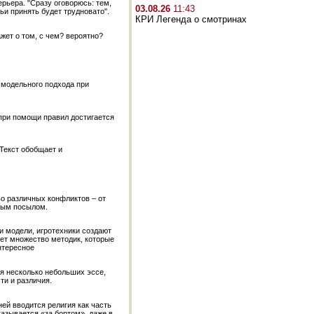
рьера. "Сразу оговорюсь: тем,
03.08.26
11:43
ьи принять будет трудновато".
КРИ Легенда о смотринах
жет о том, с чем? вероятно?
 модельного подхода при
при помощи правил достигается
 Текст обобщает и
о различных конфликтов – от
ным посылом.
и модели, игротехники создают
ует множество методик, которые
нтересное
я несколько небольших эссе,
ти и различия.
ней вводится религия как часть
азывается «за бортом», даже в