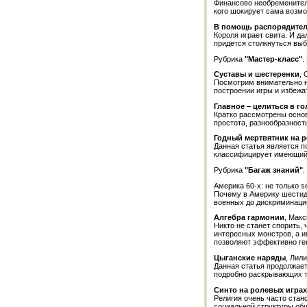
Финансово необременител
кого шокирует сама возмо
В помощь распорядител
Короля играет свита. И д
придется столкнуться выб
Рубрика
"Мастер-класс"
.
Суставы и шестеренки
,
Посмотрим внимательно на
построении игры и избежа
Главное – целиться в г
Кратко рассмотрены осно
простота, разнообразност
Годный мертвятник на р
Данная статья является п
классифицирует имеющийс
Рубрика
"Багаж знаний"
.
Америка 60-х: не только 
Почему в Америку шестиде
военных до дискриминаци
Алгебра гармонии
, Макс
Никто не станет спорить,
интересных монстров, а и
позволяют эффективно ге
Цыганские наряды
, Лил
Данная статья продолжает
подробно раскрывающих те
Синто на ролевых играх
Религия очень часто стано
социальной структуры общ