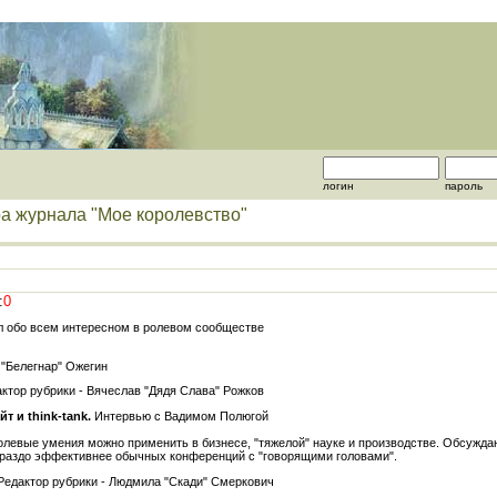
логин
пароль
ра журнала "Мое королевство"
:
0
л обо всем интересном в ролевом сообществе
 "Белегнар" Ожегин
ктор рубрики - Вячеслав "Дядя Слава" Рожков
 и think-tank.
Интервью с Вадимом Полюгой
ролевые умения можно применить в бизнесе, "тяжелой" науке и производстве. Обсуж
ораздо эффективнее обычных конференций с "говорящими головами".
 Редактор рубрики - Людмила "Скади" Смеркович