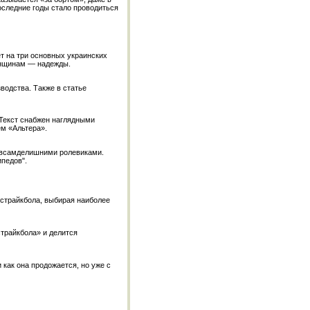
оследние годы стало проводиться
т на три основных украинских
енщинам — надежды.
водства. Также в статье
 Текст снабжен наглядными
м «Альтера».
 всамделишними ролевиками.
педов".
 страйкбола, выбирая наиболее
страйкбола» и делится
 как она продожается, но уже с