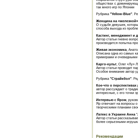
обществах с доминирующим
так много игр по Японии
Рубрика
"Yellow-Blue"
. Р
Женщина на «железной»
О судьбе девушек, которы
способа выхода из пробл
Кастинг, менеджмент и 
Автор статьи гневно вопр
производится попытка пр
Живая экономика
, Анат
Описана одна из самых ка
примерами и очевидными 
Карго-культ
, Олег «Лу» 
Автор статьи проводит п
Особое внимание автор у
Рубрика
"Страйкбол"
. Р
Кое-что о перспективах
автор рассуждает о тради
интересные, с его точки з
Интервью с Яром
, руков
Яр отвечает на вопросы о
творческими планами свое
Латекс в Украине Анна
"
Автор статьи рассказывает
более серьезными игрушка
Рекомендации