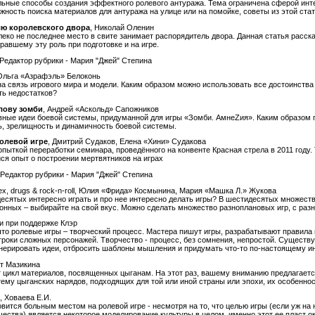
ьные способы создания эффектного ролевого антуража. Тема ограничена сферой инте
жность поиска материалов для антуража на улице или на помойке, советы из этой стат
ю королевского двора
, Николай Оленин
алеко не последнее место в свите занимает распорядитель двора. Данная статья расска
равшему эту роль при подготовке и на игре.
 Редактор рубрики - Мария "Джей" Степина
 Ольга «Азрафэль» Белоконь
 связь игрового мира и модели. Каким образом можно использовать все достоинства
ть недостатков?
олову зомби
, Андрей «Аскольд» Сапожников
вные идеи боевой системы, придуманной для игры «Зомби. АмнеZия». Каким образом 
ь, зрелищность и динамичность боевой системы.
олевой игре
, Дмитрий Судаков, Елена «Хини» Судакова
опыткой переработки семинара, проведённого на конвенте Красная стрела в 2011 году.
я опыт о построении мертвятников на играх
 Редактор рубрики - Мария "Джей" Степина
sex, drugs & rock-n-roll, Юлия «Фрида» Космынина, Мария «Машка Л.» Жукова
сятых интересно играть и про нее интересно делать игры? В шестидесятых множеств
онных – выбирайте на свой вкус. Можно сделать множество разноплановых игр, с раз
и при поддержке Клэр
 что ролевые игры – творческий процесс. Мастера пишут игры, разрабатывают правила 
гроки сложных персонажей. Творчество - процесс, без сомнения, непростой. Существ
нерировать идеи, отбросить шаблоны мышления и придумать что-то по-настоящему и
ит Мазикина
 цикл материалов, посвященных цыганам. На этот раз, вашему вниманию предлагаетс
му цыганских нарядов, подходящих для той или иной страны или эпохи, их особеннос
, Ховаева Е.И.
вится больным местом на ролевой игре - несмотря на то, что целью игры (если уж на 
ества) является некоторое моделирование культуры в целом, именно этот ее пласт ок