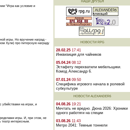
НАШИ ДРУЗЬЯ
ии "Игра как условие и
ой игры. Но вручение наград -
НОВОСТИ RPG
ном Хули) про питерскую награду
28.02.25
17:41
Инквизиция для чайников
05.04.24
08:12
Эстафету перехватили мебельщики.
Комод Александр 6.
07.01.24
09:50
Специфика игрового начала в ролевой
субкультуре
НОВОСТИ ALEXANDER6
04.08.26
19:21
с убийствами на играх, и
Мечтать не вредно. Дюна 2026: Хроники
одного работяги на специи
ределами игры. И, при этом, не
03.08.26
11:43
ь театр интересным.
Метро 2041: Темные тоннели