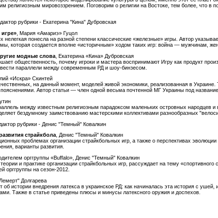
 религиозным мировоззрением. Поговорим о религии на Востоке, тем более, что в п
едактор рубрики - Екатерина "Кина" Дубровская
 игре»
, Мария «Амариэ» Гуцол
х нелегкая понесла на разной степени классические «железные» игры. Автор указывае
емы, которая создается вполне «историчным» ходом таких игр: война — мужчинам, ж
другие модные слова
, Екатерина «Кина» Дубровская
ошает общественность, почему игроки и мастера воспринимают Игру как продукт произ
овести параллели между современным РД и шоу-бинзесом.
олий «Искра» Скинтей
чественных, на данный момент, моделей живой экономики, реализованная в Украине.
пояснениями. Автор статьи — член одной весьма почтенной МГ Украины под название
Лутин
араллель между известным религиозным парадоксом маленьких островных народцев и
деляет бездумному заимствованию мастерскими коллективами разнообразных "велоси
едактор рубрики - Денис "Темный" Ковалкин
 развития страйкбола
, Денис "Темный" Ковалкин
ционных проблемах организации страйкбольных игр, а также о перспективах эволюции
рения, варианты развития.
одителем орггруппы «Buffalo», Денис "Темный" Ковалкин
 теории и практике организации страйкбольных игр, рассуждает на тему «спортивного 
й орггруппы на сезон-2012.
Лемерт" Долгарева
 об истории внедрения латекса в украинское РД: как начиналась эта история с ушей, и
ми. Также в статье приведены плюсы и минусы латексного оружия и доспехов.