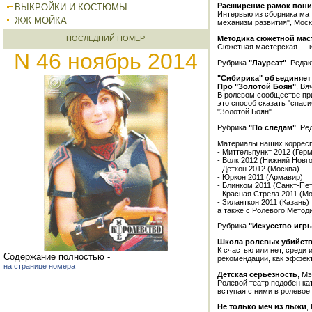
Расширение рамок поним
ВЫКРОЙКИ И КОСТЮМЫ
Интервью из сборника мат
ЖЖ МОЙКА
механизм развития", Москв
Методика сюжетной мас
ПОСЛЕДНИЙ НОМЕР
Сюжетная мастерская — и
N 46 ноябрь 2014
Рубрика
"Лауреат"
. Реда
"Сибирика" объединяет
Про "Золотой Боян"
, Вя
В ролевом сообществе при
это способ сказать "спас
"Золотой Боян".
Рубрика
"По следам"
. Ре
Материалы наших корресп
- Миттельпункт 2012 (Гер
- Волк 2012 (Нижний Новг
- Деткон 2012 (Москва)
- Юркон 2011 (Армавир)
- Блинком 2011 (Санкт-Пе
- Красная Стрела 2011 (Мо
- Зиланткон 2011 (Казань)
а также с Ролевого Метод
Рубрика
"Искусство игр
Школа ролевых убийст
К счастью или нет, среди
Cодержание полностью -
рекомендации, как эффект
на странице номера
Детская серьезность
, М
Ролевой театр подобен кат
вступая с ними в ролевое
Не только меч из лыжи
,