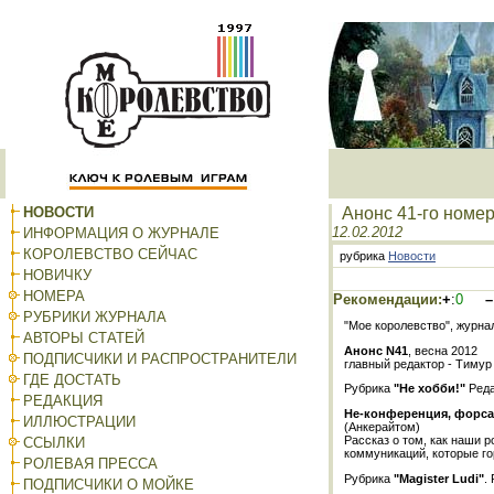
НОВОСТИ
Анонс 41-го номе
12.02.2012
ИНФОРМАЦИЯ О ЖУРНАЛЕ
КОРОЛЕВСТВО СЕЙЧАС
рубрика
Новости
НОВИЧКУ
НОМЕРА
Рекомендации:
+
:
0
–
РУБРИКИ ЖУРНАЛА
"Мое королевство", журна
АВТОРЫ СТАТЕЙ
Анонс N41
, весна 2012
ПОДПИСЧИКИ И РАСПРОСТРАНИТЕЛИ
главный редактор - Тимур
ГДЕ ДОСТАТЬ
Рубрика
"Не хобби!"
Реда
РЕДАКЦИЯ
Не-конференция, форсайт
ИЛЛЮСТРАЦИИ
(Анкерайтом)
Рассказ о том, как наши 
ССЫЛКИ
коммуникаций, которые г
РОЛЕВАЯ ПРЕССА
Рубрика
"Magister Ludi"
.
ПОДПИСЧИКИ О МОЙКЕ