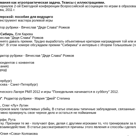
ания как игропрактическая задача. Тезисы с иллюстрациями.
ериалов 2-ой Ежегодной конференции Всероссийской ассоциации по играм в образован
а, 2011 г.
терской: пособие для ведущего
нструмент мастера ролевой игры
ктор рубрики - Вячеслав "Дядя Слава" Рожков
 Сибирь
, Еля Карева
чеслав "Дядя Слава" Рожков
нято давать премии. Трудно выработать объективные критерии награждения той или ин
ибо". В этом номере обсуждаем премии "Сибирика" и интервью с Игорем Голышевым (г
дактор рубрики - Вячеслав "Дядя Слава" Рожков
ондентов с конвентов
мания)
ород)
тербург)
сква - Санкт-Петербург)
ического Лагеря РМЛ 2012 и игры "Понедельник начинается в субботу" 2012.
ы"
. Редактор рубрики - Мария "Джей" Степина
в
, Олег «Лу» Лутин
 игроков мало талантливых убийц. В статье описаны типичные заблуждения, связанные 
ивно провернуть свое черное дело и остаться не пойманным
эрфи, Рута
ку. Признаки те же - получают фан, делая с другими игроками то, что тренировали за п
 взаимодействие. В статье рассматриваются причины этого явления и способы сделат
 Юлия «Сова» Колпакова