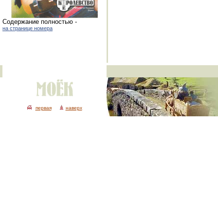
Cодержание полностью -
на странице номера
первая
наверх